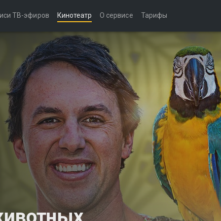
иси ТВ-эфиров
Кинотеатр
О сервисе
Тарифы
животных