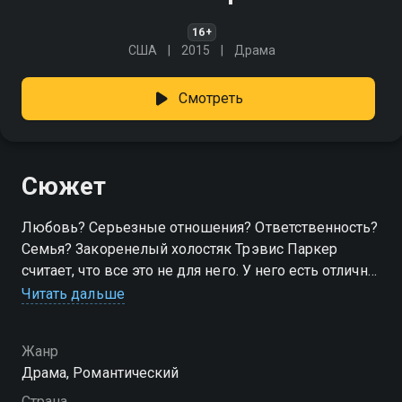
16+
США
2015
Драма
Смотреть
Сюжет
Любовь? Серьезные отношения? Ответственность?
Семья? Закоренелый холостяк Трэвис Паркер
считает, что все это не для него. У него есть отличная
работа и верные друзья. Он увлекается охотой,
Читать дальше
рыбалкой, занимается экстремальными видами
спорта и избегает серьезных отношений. Когда в
Жанр
доме по соседству поселяется тихая, замкнутая Габи,
Драма, Романтический
жизнь Трэвиса меняется.
Страна