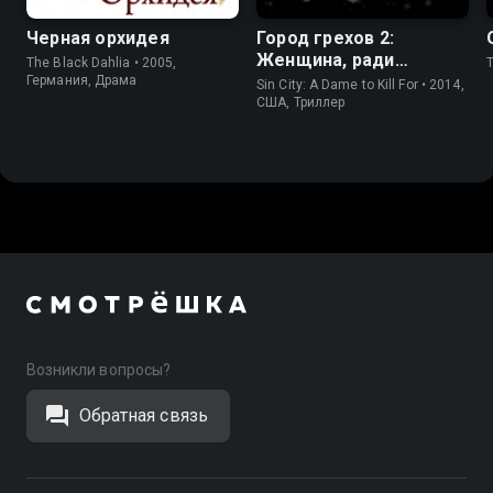
Черная орхидея
Город грехов 2:
Женщина, ради
The Black Dahlia • 2005,
T
которой стоит убивать
Германия, Драма
Sin City: A Dame to Kill For • 2014,
США, Триллер
Возникли вопросы?
Обратная связь