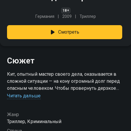
18+
Германия
2009
Триллер
Смотреть
Сюжет
Кит, опытный мастер своего дела, оказывается в
сложной ситуации — на кону огромный долг перед
опасным человеком. Чтобы провернуть дерзкое
дело, он зовёт амбициозного парня с юга, уже
Читать дальше
прославившегося в узких кругах. Их цель — два
редчайших яйца, но за блеском сокровищ
Жанр
скрываются ловушки, предательства и игра, где нет
Триллер, Криминальный
гарантий на победу. «Кодекс вора» — смотрите
онлайн в хорошем качестве.
Страна