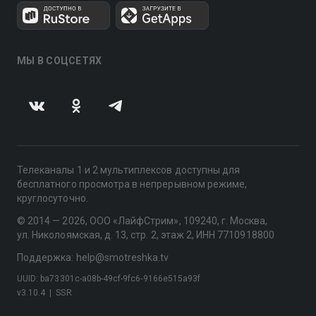
МЫ В СОЦСЕТЯХ
Телеканалы 1 и 2 мультиплексов доступны для
бесплатного просмотра в непрерывном режиме,
круглосуточно.
© 2014 — 2026, ООО «ЛайфСтрим», 109240, г. Москва,
ул. Николоямская, д. 13, стр. 2, этаж 2, ИНН 7710918800
Поддержка: help@smotreshka.tv
UUID: ba73301c-a08b-49cf-9fc6-9166e515a93f
v3.10.4
|
SSR