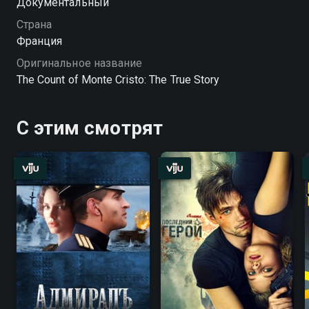
Документальный
Эдмона Дантеса? Вместе с лучшими мировыми
экспертами создатели фильма «Правдивая история
Страна
графа Монте-Кристо» отделят вымысел от фактов и
Франция
расскажут нам правду.
Оригинальное название
The Count of Monte Cristo: The True Story
С этим смотрят