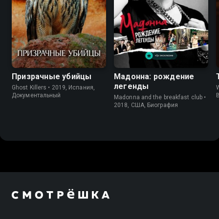
Призрачные убийцы
Мадонна: рождение
легенды
Ghost Killers • 2019, Испания,
W
Документальный
Madonna and the breakfast club •
2018, США, Биография