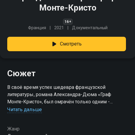
Монте-Кристо
16+
Франция
2021
Документальный
Смотреть
Сюжет
В своё время успех шедевра французской
литературы, романа Александра-Дюма «Граф
Монте-Кристо», был омрачён только одним -
многочисленными спорами по поводу того, был ли
Читать дальше
на самом деле автором Дюма. Читатели задавались
вопросом: как французский писатель придумал
Жанр
столь жуткий сюжет? И был ли прототип у героя