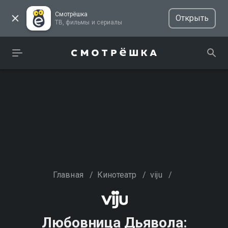
Смотрёшка
Открыть
ТВ, фильмы и сериалы
Главная
/
Кинотеатр
/
viju
/
Любовница Дьявола: