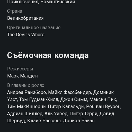
Приключения, Романтический
Страна
Великобритания
Оригинальное название
The Devil's Whore
Съёмочная команда
Режиссёры
Марк Манден
В главных ролях
Андреа Райзборо, Майкл Фассбендер, Доминик
Уэст, Том Гудман-Хилл, Джон Симм, Максин Пик,
Тим МакИннерни, Питер Капальди, Роб ван Вуурен,
Адриан Шиллер, Аль Уивер, Питер Терри, Дэвид
Шервуд, Клайв Расселл, Дэниэл Райан