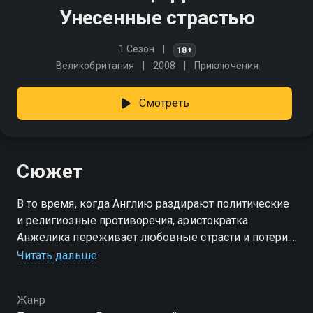
Унесенные страстью
1 Сезон
18+
Великобритания
2008
Приключения
Смотреть
Сюжет
В то время, когда Англию раздирают политические
и религиозные противоречия, аристократка
Анжелика переживает любовные страсти и потери.
Её даже приговаривают к повешению, но она чудом
Читать дальше
остаётся жива…
Жанр