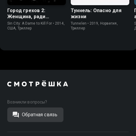
Город грехов 2:
Туннель: Опасно для
Женщина, ради
жизни
которой стоит убивать
Sin City: A Dame to Kill For • 2014,
Tunnelen • 2019, Норвегия,
S
США, Триллер
Триллер
Возникли вопросы?
Обратная связь