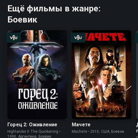
Ещё фильмы в жанре:
Боевик
Горец 2: Оживление
Мачете
Highlander II: The Quickening •
Machete • 2010, США, Боевик
1990, Аргентина, Боевик
G