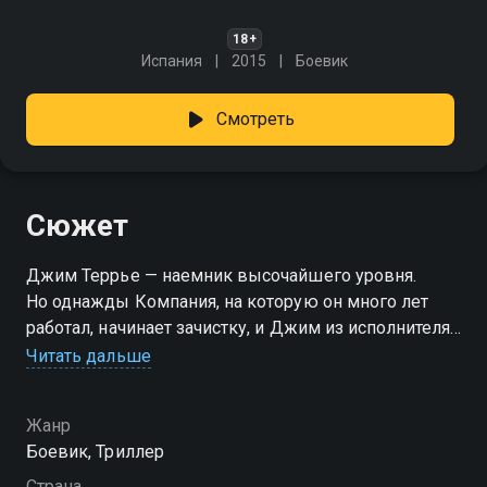
18+
Испания
2015
Боевик
Смотреть
Сюжет
Джим Террье — наемник высочайшего уровня.
Но однажды Компания, на которую он много лет
работал, начинает зачистку, и Джим из исполнителя
превращается в мишень. Помочь ему может только
Читать дальше
Феликс, бывший напарник. Но некогда между
двумя мужчинами встала любовь к одной женщине,
Жанр
и теперь у Феликса тоже есть причины желать
Боевик, Триллер
Джиму смерти.
Страна