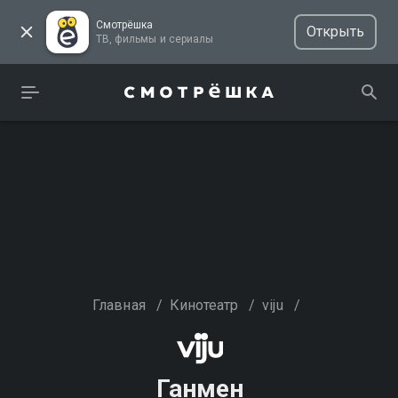
Смотрёшка
Открыть
ТВ, фильмы и сериалы
Главная
/
Кинотеатр
/
viju
/
Ганмен