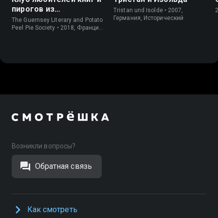
пирогов из
Tristan und Isolde • 2007,
картофельных
Германия, Исторический
The Guernsey Literary and Potato
очистков
Peel Pie Society • 2018, Франция,
Романтический
Возникли вопросы?
Обратная связь
Как смотреть