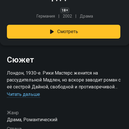
18+
Германия
2002
Драма
Смотреть
Сюжет
Лондон, 1930-е. Рики Мастерс женится на
рассудительной Мадлен, но вскоре заводит роман с
её сестрой Дайной, свободной и противоречивой
натурой. Их тайная связь приводит к трагедии,
Читать дальше
оставляя за собой боль и несбывшиеся надежды.
Десять лет спустя откровения Мадлен проливают
Жанр
свет на их сложные отношения.
Драма, Романтический
Страна