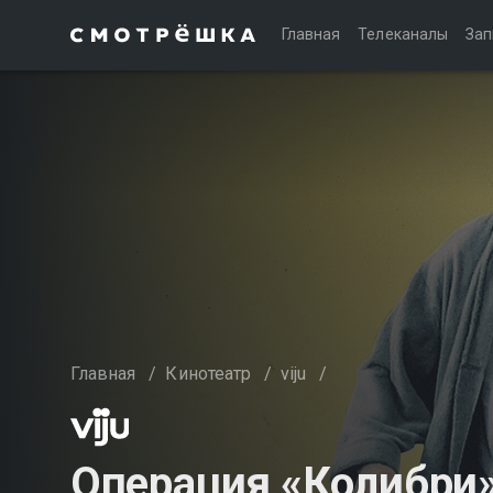
Главная
Телеканалы
Зап
Главная
/
Кинотеатр
/
viju
/
Операция «Колибри