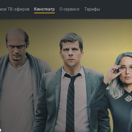
иси ТВ-эфиров
Кинотеатр
О сервисе
Тарифы
»