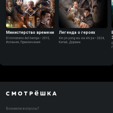
Министерство времени
Легенда о героях
El ministerio del tiempo • 2015,
Xin jin yong wu xia shi jie • 2024,
Испания, Приключения
Китай, Дорама
E
Возникли вопросы?