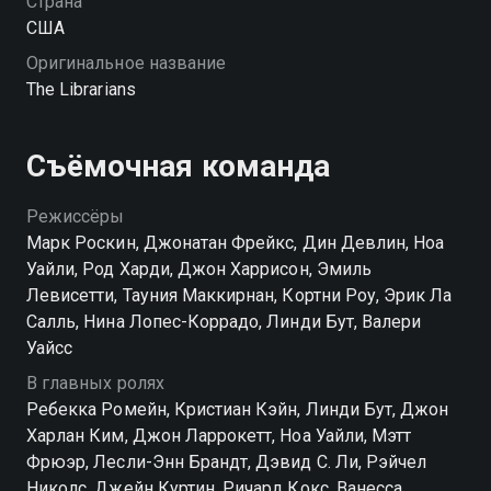
Страна
США
Оригинальное название
The Librarians
Съёмочная команда
Режиссёры
Марк Роскин, Джонатан Фрейкс, Дин Девлин, Ноа
Уайли, Род Харди, Джон Харрисон, Эмиль
Левисетти, Тауния Маккирнан, Кортни Роу, Эрик Ла
Салль, Нина Лопес-Коррадо, Линди Бут, Валери
Уайсс
В главных ролях
Ребекка Ромейн, Кристиан Кэйн, Линди Бут, Джон
Харлан Ким, Джон Ларрокетт, Ноа Уайли, Мэтт
Фрюэр, Лесли-Энн Брандт, Дэвид С. Ли, Рэйчел
Николс, Джейн Куртин, Ричард Кокс, Ванесса