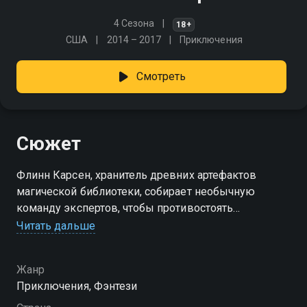
4 Сезона
18+
США
2014 – 2017
Приключения
Смотреть
Сюжет
Флинн Карсен, хранитель древних артефактов
магической библиотеки, собирает необычную
команду экспертов, чтобы противостоять
мистическому злу древнего Братства Змей. Во
Читать дальше
главе культа стоит бессмертный Дюлакэ, чья
устрашающая сила грозит разрушением всему
Жанр
миру.
Приключения, Фэнтези