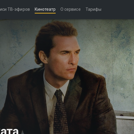
иси ТВ-эфиров
Кинотеатр
О сервисе
Тарифы
ата