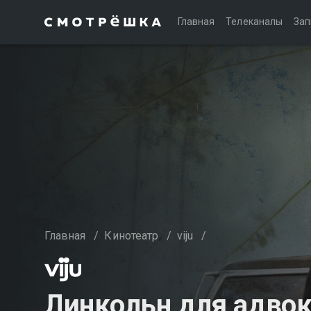
Главная
Телеканалы
Зап
Главная
/
Кинотеатр
/
viju
/
Линкольн для адвок