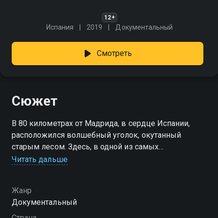
12+
Испания
2019
Документальный
Смотреть
Сюжет
В 80 километрах от Мадрида, в сердце Испании,
расположился волшебный уголок, окутанный
старым лесом. Здесь, в одной из самых
плодородных экосистем планеты, мы встретим
Читать дальше
орлов, хорьков, филинов, барсуков и других
удивительных животных этого леса.
Жанр
Документальный
Страна