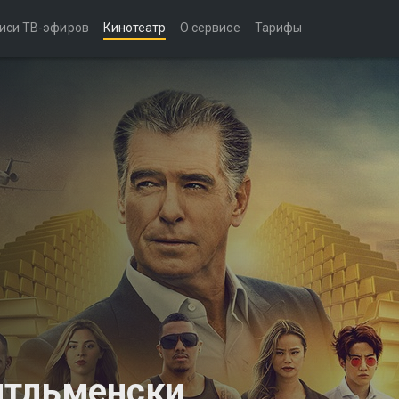
иси ТВ-эфиров
Кинотеатр
О сервисе
Тарифы
нтльменски