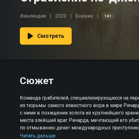
Финляндия
2020
Боевик
16+
Смотреть
Сюжет
Команда грабителей, специализирующихся на пе
из тюрьмы самого известного вора в мире Ричард
с ними в похищении золота из крупнейшего хранил
места злейший враг Ричарда, мечтающий его убит
по отмыванию денег международных преступник
Гудов объединяют свои усилия.
Читать дальше