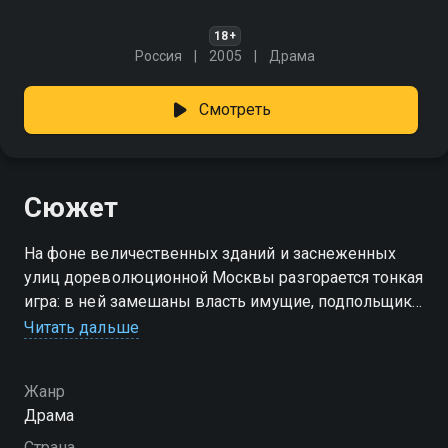
18+
Россия
2005
Драма
Смотреть
Сюжет
На фоне величественных зданий и заснеженных
улиц дореволюционной Москвы разгорается тонкая
игра: в ней замешаны власть имущие, подпольщики,
дерзкие налётчики и женщины с тайнами. За
Читать дальше
парадными приёмами скрываются заговоры, а за
вежливыми улыбками — кровь и интриги.
Жанр
Политическое убийство становится отправной
Драма
точкой в цепи событий, где каждое решение может
стоить жизни. «Статский советник» — смотрите
Страна