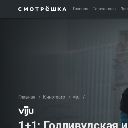
Главная
Телеканалы
Зап
Главная
/
Кинотеатр
/
viju
/
1+1: Голливудская 