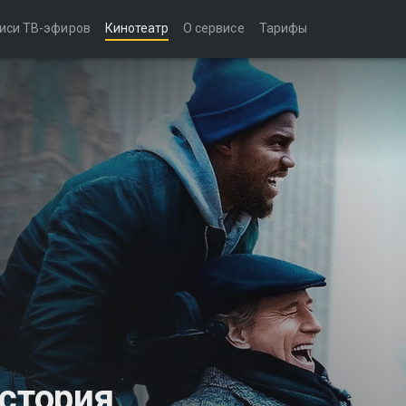
иси ТВ-эфиров
Кинотеатр
О сервисе
Тарифы
история