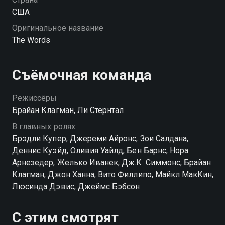
США
Оригинальное название
The Words
Съёмочная команда
Режиссёры
Брайан Клагман, Ли Стернтал
В главных ролях
Брэдли Купер, Джереми Айронс, Зои Салдана,
Деннис Куэйд, Оливия Уайлд, Бен Барнс, Нора
Арнезедер, Желько Иванек, Дж.К. Симмонс, Брайан
Клагман, Джон Ханна, Вито Филлипо, Майкл МакКин,
Люсинда Дэвис, Джеймс Бэбсон
С этим смотрят