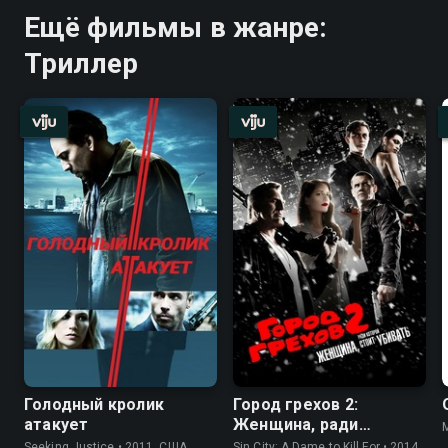
Ещё фильмы в жанре:
Триллер
Голодный кролик
Город грехов 2:
атакует
Женщина, ради
которой стоит убивать
Seeking Justice • 2011, США,
Sin City: A Dame to Kill For • 2014,