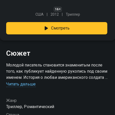
16+
США
2012
Триллер
Смотреть
Сюжет
Молодой писатель становится знаменитым после
того, как публикует найденную рукопись под своим
именем. История о любви американского солдата и
французской девушки приносит ему славу и
Читать дальше
премию, но за успехом скрывается чужая боль.
Встреча с пожилым мужчиной, знающим настоящую
Жанр
цену этих строк, превращает триумф в тяжёлое
Триллер, Романтический
испытание совести.
Страна