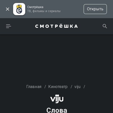
Смотрёшка
Открыть
ТВ, фильмы и сериалы
Главная
/
Кинотеатр
/
viju
/
Слова