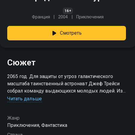
16+
Франция
2004
Приключения
Смотреть
Сюжет
2065 год. Для защиты от угроз галактического
масштаба таинственный астронавт Джеф Трейси
собрал команду выдающихся молодых людей. Из
них он сформировал спасательный отряд
Читать дальше
"Предвестники бури", который защищает мир от
самых разных угроз. Но что будет, когда под ударом
Жанр
окажется сама штаб-квартира героев? Какой хаос
Приключения, Фантастика
ждёт мир без их вмешательства?
Страна