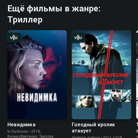
Ещё фильмы в жанре:
Триллер
Невидимка
Голодный кролик
атакует
In Darkness • 2018,
Великобритания, Триллер
Seeking Justice • 2011, США,
T