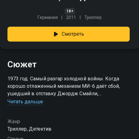
18+
Германия
2011
Триллер
Смотреть
Сюжет
1973 год. Самый разгар холодной войны. Когда
хорошо отлаженный механизм МИ-6 даёт сбой,
ушедший в отставку Джордж Смайли,
профессиональный шпион и человек с
Читать дальше
обостренным чувством ответственности, приступает
к собственному расследованию. Именно ему
Жанр
предстоит найти причину последних позорных
Триллер, Детектив
провалов...
Страна