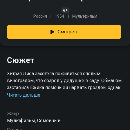
6+
Россия
1954
Мультфильм
Смотреть
Сюжет
Хитрая Лиса захотела поживиться спелым
виноградом, что созрел у дедушке в саду. Обманом
заставила Ежика помочь ей нарвать гроздей, однако
её план не удался.
Читать дальше
Жанр
Мультфильм, Семейный
Страна