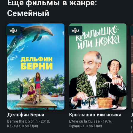
Ещё фильмы в жанре:
Семейный
Дельфин Берни
Крылышко или ножка
Bernie the Dolphin • 2018,
L'Aile ou la Cuisse • 1976,
Канада, Комедия
Франция, Комедия
F