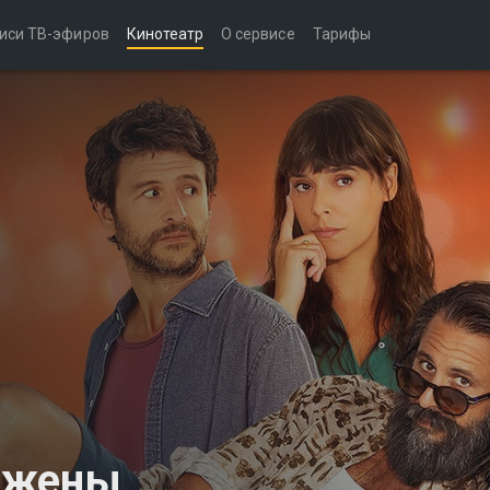
иси ТВ-эфиров
Кинотеатр
О сервисе
Тарифы
 жены