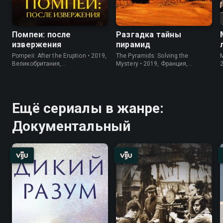
Помпеи: после
Разгадка тайны
извержения
пирамид
Pompeii: After the Eruption • 2019,
The Pyramids: Solving the
M
Великобритания,
Mystery • 2019, Франция,
Документальный
Документальный
Ещё сериалы в жанре:
Документальный