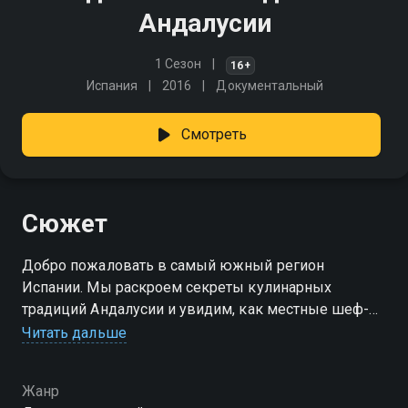
Андалусии
1 Сезон
16+
Испания
2016
Документальный
Смотреть
Сюжет
Добро пожаловать в самый южный регион
Испании. Мы раскроем секреты кулинарных
традиций Андалусии и увидим, как местные шеф-
повара создают настоящие произведения искусства
Читать дальше
из простых продуктов.
Жанр