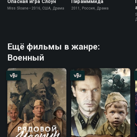
Опасная игра Слоун
Пирамммида
Miss Sloane • 2016, США, Драма
2011, Россия, Драма
S
Ещё фильмы в жанре:
Военный