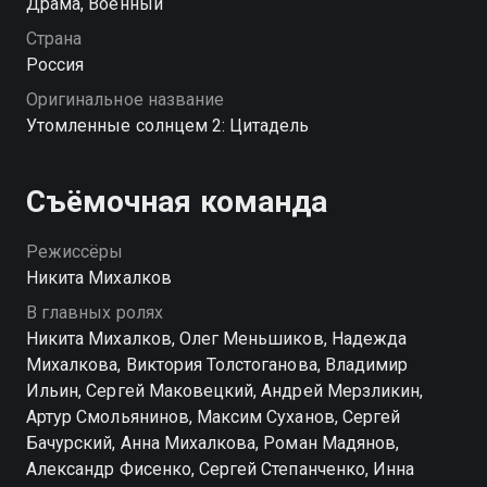
Драма, Военный
места, где когда-то было тепло, светло и по-
настоящему спокойно. Вернувшись туда, он
Страна
сталкивается с болью утраты: всё, что казалось
Россия
неизменным, давно исчезло. Осталась лишь чужая
Оригинальное название
реальность, к которой предстоит научиться дышать
Утомленные солнцем 2: Цитадель
заново. «Утомленные солнцем 2: Цитадель» —
смотрите онлайн в хорошем качестве.
Съёмочная команда
Режиссёры
Никита Михалков
В главных ролях
Никита Михалков, Олег Меньшиков, Надежда
Михалкова, Виктория Толстоганова, Владимир
Ильин, Сергей Маковецкий, Андрей Мерзликин,
Артур Смольянинов, Максим Суханов, Сергей
Бачурский, Анна Михалкова, Роман Мадянов,
Александр Фисенко, Сергей Степанченко, Инна