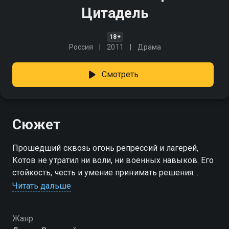
Цитадель
18+
Россия
2011
Драма
Смотреть
Сюжет
Прошедший сквозь огонь репрессий и лагерей,
Котов не утратил ни воли, ни военных навыков. Его
стойкость, честь и умение принимать решения
снова делают его нужным армии. Постепенно он
Читать дальше
возвращает себе уважение, утраченное в годы
сломанных судеб и лживых приговоров. Но всё это
Жанр
время в душе он хранил образ родного дома —