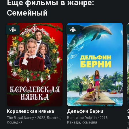
Ещё фильмы в жанре:
Семейный
Королевская нянька
Дельфин Берни
The Royal Nanny • 2022, Бельгия,
Bernie the Dolphin • 2018,
Комедия
Канада, Комедия
T
M