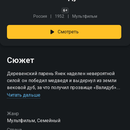
6+
Россия
1952
Мультфильм
Смотреть
Сюжет
Деревенский парень Янек наделен невероятной
силой: он победил медведя и выдернул из земли
вековой дуб, за что получил прозвище «Валидуб».
Однажды он решает отправиться в путешествие,
Читать дальше
чтобы увидеть мир и продемонстрировать свою
мощь.
Жанр
Мультфильм, Семейный
Страна