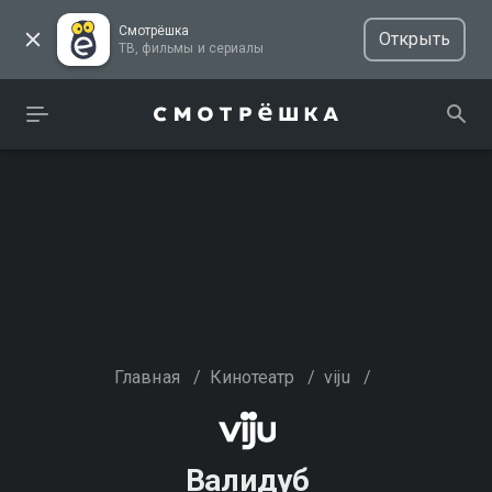
Смотрёшка
Открыть
ТВ, фильмы и сериалы
Главная
/
Кинотеатр
/
viju
/
Валидуб