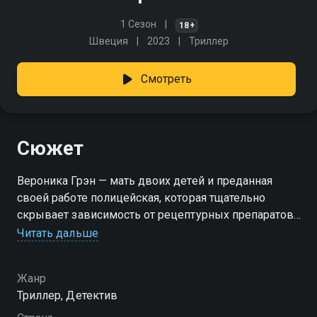
1 Сезон
18+
Швеция
2023
Триллер
Смотреть
Сюжет
Вероника Грэн — мать двоих детей и преданная
своей работе полицейская, которая тщательно
скрывает зависимость от рецептурных препаратов.
Она избегает социальных контактов и держит свои
Читать дальше
травмы в секрете. Всё меняется, когда Веронике
начинает являться мёртвый мальчик. Она считает
Жанр
это галлюцинацией, но вскоре появляются и другие
Триллер, Детектив
призраки. Все они — жертвы нераскрытых
преступлений, а ключ к разгадке кроется в прошлом