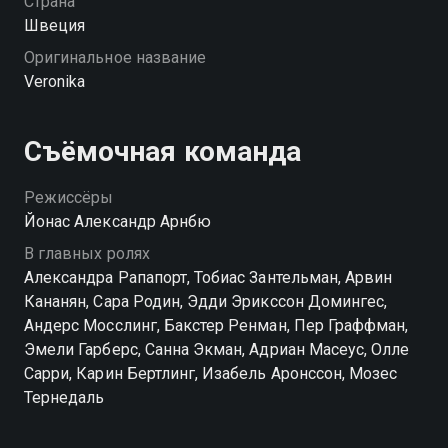
Страна
самой Вероники.
Швеция
Оригинальное название
Veronika
Съёмочная команда
Режиссёры
Йонас Александр Арнбю
В главных ролях
Александра Рапапорт, Тобиас Зантельман, Арвин
Кананян, Сара Родин, Эдди Эрикссон Домингес,
Андерс Мосслинг, Бакстер Ренман, Пер Граффман,
Эмели Гарберс, Санна Экман, Адриан Масеус, Олле
Сарри, Карин Бертлинг, Изабель Аронссон, Мозес
Тернедаль