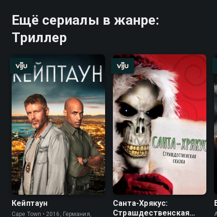
Ещё сериалы в жанре:
Триллер
Кейптаун
Санта-Хрякус:
Страшдественская
Cape Town • 2016, Германия,
A