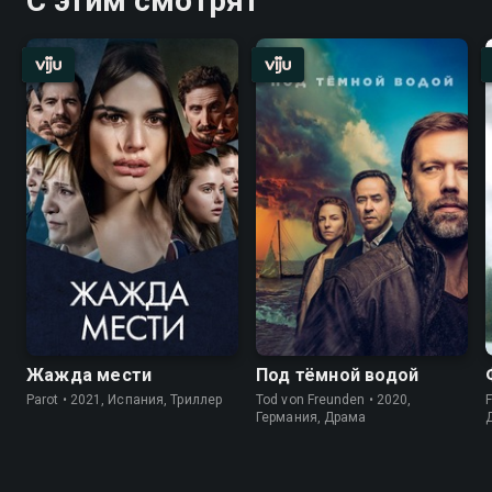
С этим смотрят
Жажда мести
Под тёмной водой
Parot • 2021, Испания, Триллер
Tod von Freunden • 2020,
F
Германия, Драма