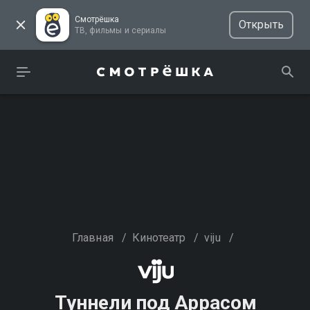
Смотрёшка
Открыть
ТВ, фильмы и сериалы
Главная
/
Кинотеатр
/
viju
/
Туннели под Аррасом