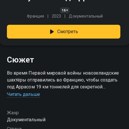
16+
Франция
2023
Документальный
Смотреть
Сюжет
Во время Первой мировой войны новозеландские
шахтёры отправились во Францию, чтобы создать
под Аррасом 19 км тоннелей для секретной
операции. Руководимые майором Джоном
Читать дальше
Дуйганом, мужчины рисковали жизнью, работая в
темноте и холоде. Десятилетиями героизм людей,
Жанр
изменивших ход одной из самых кровопролитных
Документальный
битв войны, оставался неизвестен.
Страна