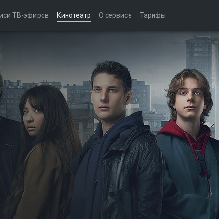
иси ТВ-эфиров
Кинотеатр
О сервисе
Тарифы