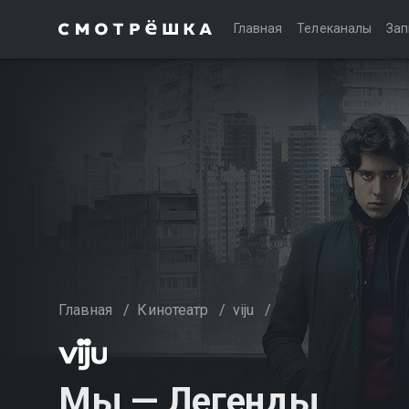
Главная
Телеканалы
Зап
Главная
/
Кинотеатр
/
viju
/
Мы — Легенды