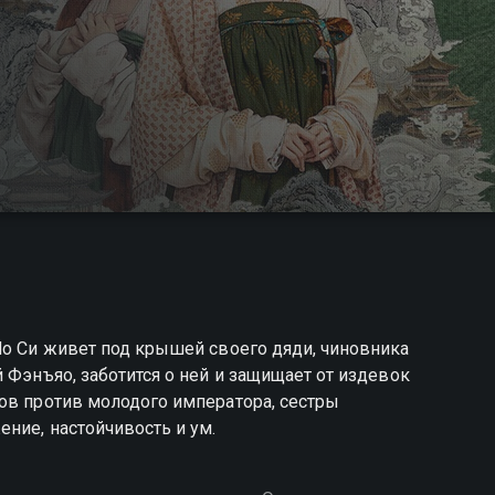
Мо Си живет под крышей своего дяди, чиновника
 Фэнъяо, заботится о ней и защищает от издевок
ов против молодого императора, сестры
ние, настойчивость и ум.