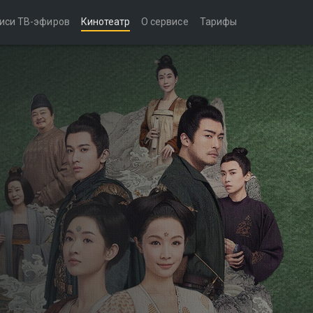
иси ТВ-эфиров
Кинотеатр
О сервисе
Тарифы