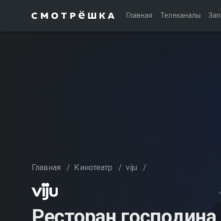
Главная
Телеканалы
Зап
Главная
/
Кинотеатр
/
viju
/
Ресторан господина