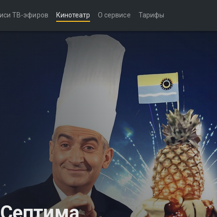
иси ТВ-эфиров
Кинотеатр
О сервисе
Тарифы
 Септима