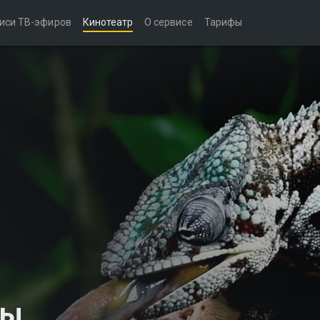
иси ТВ-эфиров
Кинотеатр
О сервисе
Тарифы
ды