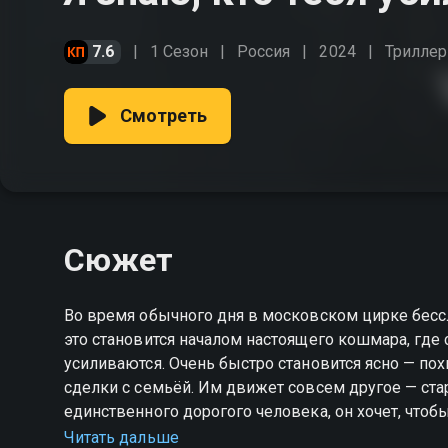
7.6
1 Сезон
Россия
2024
Триллер
Смотреть
Сюжет
Во время обычного дня в московском цирке бессл
это становится началом настоящего кошмара, где 
усиливаются. Очень быстро становится ясно — пох
сделки с семьёй. Им движет совсем другое — ста
единственного дорогого человека, он хочет, чтоб
которую однажды прошёл сам. Его цель — не получ
Читать дальше