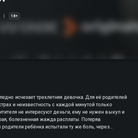
18+
едно исчезает трехлетняя девочка. Для её родителей
страх и неизвестность с каждой минутой только
итителя не интересуют деньги, ему не нужен выкуп и
рая, болезненная жажда расплаты. Потеряв
ы родители ребёнка испытали ту же боль, через
ить выгоду, а заставить страдать. Чтобы понять