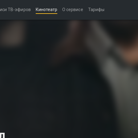
иси ТВ-эфиров
Кинотеатр
О сервисе
Тарифы
л