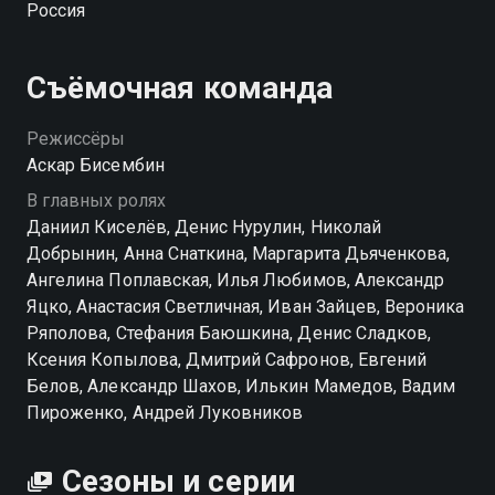
Россия
института находится тайный проход, через который
нечисть может проникать в человеческую
реальность. Ведьмы, оборотни, русалки и другие
Съёмочная команда
обитатели тёмной стороны время от времени
появляются среди обычных людей, нарушая
Режиссёры
привычный порядок. За этим следит закрытая
Аскар Бисембин
служба под названием «Граница миров», чья задача
В главных ролях
— удерживать баланс и не допустить хаоса. Именно
Даниил Киселёв, Денис Нурулин, Николай
туда и оказываются втянуты братья, которым
Добрынин, Анна Снаткина, Маргарита Дьяченкова,
теперь предстоит узнать слишком много о том, что
Ангелина Поплавская, Илья Любимов, Александр
раньше казалось выдумкой. Смотреть сериал
Яцко, Анастасия Светличная, Иван Зайцев, Вероника
«Граница миров» онлайн в хорошем качестве вы
Ряполова, Стефания Баюшкина, Денис Сладков,
можете в подписке WINK в Смотрёшке.
Ксения Копылова, Дмитрий Сафронов, Евгений
Белов, Александр Шахов, Илькин Мамедов, Вадим
Пироженко, Андрей Луковников
Сезоны и серии