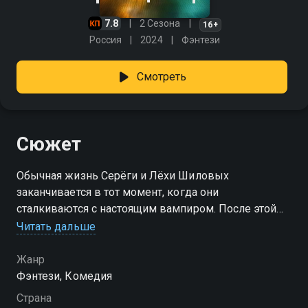
7.8
2 Сезона
16+
Россия
2024
Фэнтези
Смотреть
Сюжет
Обычная жизнь Серёги и Лёхи Шиловых
заканчивается в тот момент, когда они
сталкиваются с настоящим вампиром. После этой
встречи братья замечают в себе странные
Читать дальше
способности, которые раньше казались
невозможными. Постепенно становится ясно, что
Жанр
рядом с людьми давно существует другой, скрытый
Фэнтези, Комедия
мир, населённый существами из старых легенд и
Страна
страшных сказок. В здании городского научного