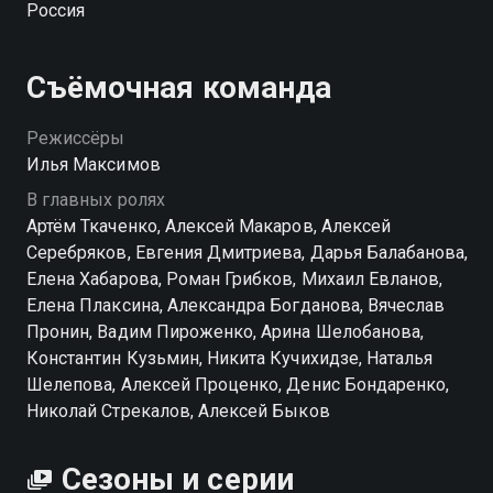
Россия
пропавшую в годы войны. Ради добычи не щадит
никого и готов идти на любые преступления, чтобы
добиться своего и покинуть страну. Для Ратникова
Съёмочная команда
это больше, чем служебное задание: именно с этим
человеком связана судьба его пропавшей дочери.
Режиссёры
Он намерен довести дело до конца и настигнуть
Илья Максимов
преступника. Смотреть сериал «Грачи» онлайн в
В главных ролях
хорошем качестве вы можете в подписке WINK в
Артём Ткаченко, Алексей Макаров, Алексей
Смотрёшке
Серебряков, Евгения Дмитриева, Дарья Балабанова,
Елена Хабарова, Роман Грибков, Михаил Евланов,
Елена Плаксина, Александра Богданова, Вячеслав
Пронин, Вадим Пироженко, Арина Шелобанова,
Константин Кузьмин, Никита Кучихидзе, Наталья
Шелепова, Алексей Проценко, Денис Бондаренко,
Николай Стрекалов, Алексей Быков
Сезоны и серии