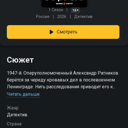
1 Сезон
16+
Россия
2026
Детектив
Смотреть
Сюжет
1947-й. Оперуполномоченный Александр Ратников
берётся за череду кровавых дел в послевоенном
Ленинграде. Нить расследования приводит его к
скромному работнику рыбного хозяйства Павлу
Читать дальше
Ведерникову. Постепенно всплывает правда: под
чужим именем скрывается бывший нацист Гюнтер
Жанр
Зейлер, служивший в детском концлагере. Он
Детектив
давно растворился среди мирных людей, но тайно
Страна
разыскивает семейную коллекцию ценностей,