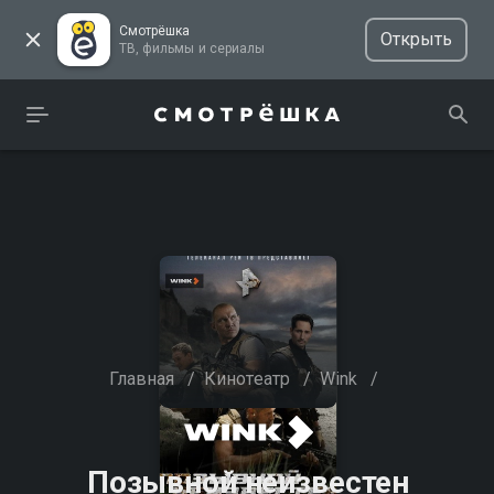
Смотрёшка
Открыть
ТВ, фильмы и сериалы
Главная
/
Кинотеатр
/
Wink
/
Позывной неизвестен