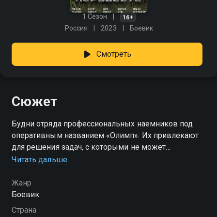
1 Сезон
16+
Россия
2023
Боевик
Смотреть
Сюжет
Будни отряда профессиональных наемников под
оперативным названием «Олимп». Их привлекают
для решения задач, с которыми не может
справиться больше никто. Группа по всему миру
Читать дальше
отстаивает интересы России, вступая в
противоборство с зарубежными спецслужбами,
Жанр
диктаторами, террористами и бандформированиями.
Боевик
Страна