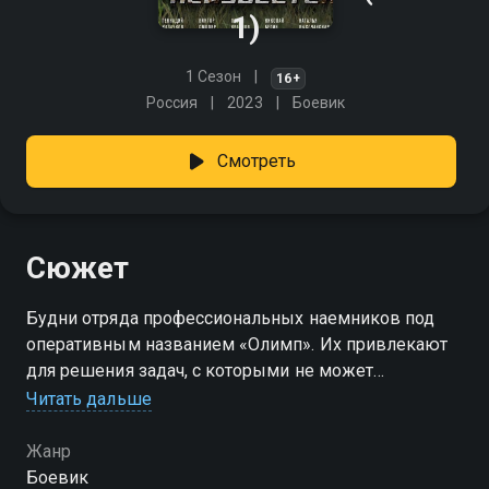
1)
1 Сезон
16+
Россия
2023
Боевик
Смотреть
Сюжет
Будни отряда профессиональных наемников под
оперативным названием «Олимп». Их привлекают
для решения задач, с которыми не может
справиться больше никто. Группа по всему миру
Читать дальше
отстаивает интересы России, вступая в
противоборство с зарубежными спецслужбами,
Жанр
диктаторами, террористами и бандформированиями.
Боевик