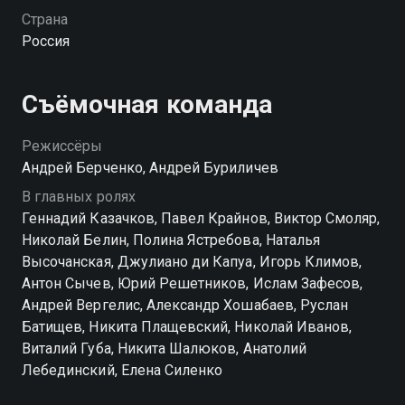
Страна
Посмотреть онлайн 1 сезон сериала Позывной
Россия
неизвестен вы можете совершенно бесплатно в
хорошем HD качестве на Смотрёшке
Съёмочная команда
Режиссёры
Андрей Берченко, Андрей Буриличев
В главных ролях
Геннадий Казачков, Павел Крайнов, Виктор Смоляр,
Николай Белин, Полина Ястребова, Наталья
Высочанская, Джулиано ди Капуа, Игорь Климов,
Антон Сычев, Юрий Решетников, Ислам Зафесов,
Андрей Вергелис, Александр Хошабаев, Руслан
Батищев, Никита Плащевский, Николай Иванов,
Виталий Губа, Никита Шалюков, Анатолий
Лебединский, Елена Силенко