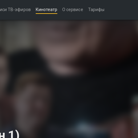
иси ТВ-эфиров
Кинотеатр
О сервисе
Тарифы
н 1)