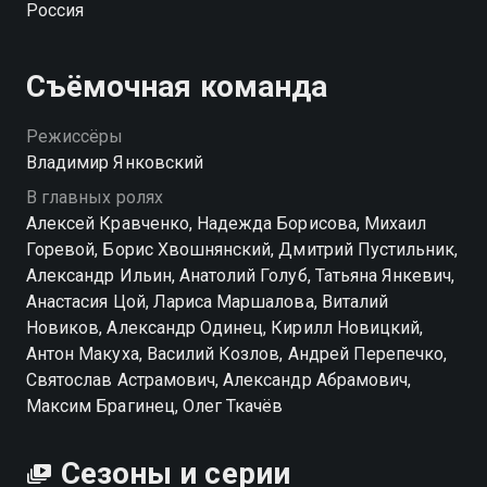
Россия
понимает, что все происходящее вокруг него
складывается в некий паззл, создатель которого —
очень опасный враг. Возможно, самый опасный в
Съёмочная команда
новейшей истории.
Режиссёры
Владимир Янковский
В главных ролях
Алексей Кравченко, Надежда Борисова, Михаил
Горевой, Борис Хвошнянский, Дмитрий Пустильник,
Александр Ильин, Анатолий Голуб, Татьяна Янкевич,
Анастасия Цой, Лариса Маршалова, Виталий
Новиков, Александр Одинец, Кирилл Новицкий,
Антон Макуха, Василий Козлов, Андрей Перепечко,
Святослав Астрамович, Александр Абрамович,
Максим Брагинец, Олег Ткачёв
Сезоны и серии