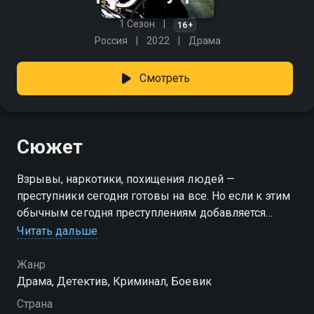
1 Сезон
16+
Россия
2022
Драма
Смотреть
Сюжет
Взрывы, наркотики, похищения людей —
преступники сегодня готовы на все. Но если к этим
обычным сегодня преступлениям добавляется
угроза теракта, к делу подключаются
Читать дальше
профессионалы из Федеральной
антитеррористической службы (ФАТС). Год назад
Жанр
ФАТС чуть не лишилась своего лучшего сотрудника
Драма, Детектив, Криминал, Боевик
Мартынова — в покушении на него погибли его
Страна
жена и дочь. Мартынов возвращается на службу и