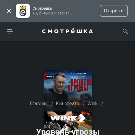
Смотрёшка
Открыть
ТВ, фильмы и сериалы
Главная
/
Кинотеатр
/
Wink
/
Уровень угрозы