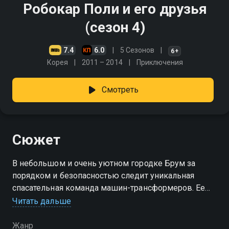
Робокар Поли и его друзья
(сезон 4)
7.4
6.0
5 Сезонов
6+
Корея
2011 – 2014
Приключения
Смотреть
Сюжет
В небольшом и очень уютном городке Брум за
порядком и безопасностью следит уникальная
спасательная команда машин-трансформеров. Ее
возглавляет отважный и справедливый
Читать дальше
полицейский автомобиль Поли. Вместе с ним на
помощь жителям в любую секунду готовы прийти
Жанр