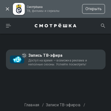
Смотрёшка
Открыть
ТВ, фильмы и сериалы
Запись ТВ-эфира
Доступ на время — возможна реклама и
неполные сезоны. Успейте посмотреть!
Главная
/
Записи ТВ-эфиров
/