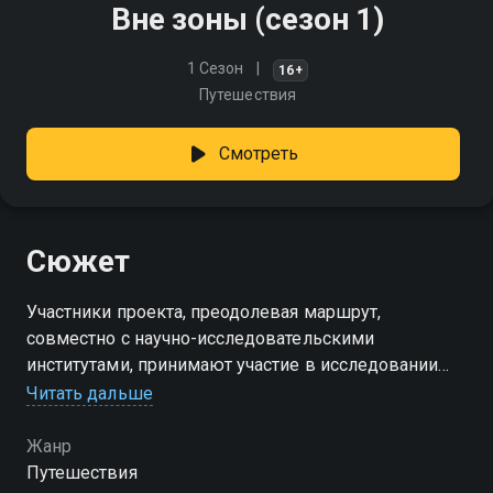
Вне зоны (сезон 1)
1 Сезон
16+
Путешествия
Смотреть
Сюжет
Участники проекта, преодолевая маршрут,
совместно с научно-исследовательскими
институтами, принимают участие в исследовании
воздействия электромагнитных полей на организм
Читать дальше
человека в условиях физических нагрузок
Жанр
Посмотреть онлайн 1 сезон сериала Вне зоны вы
Путешествия