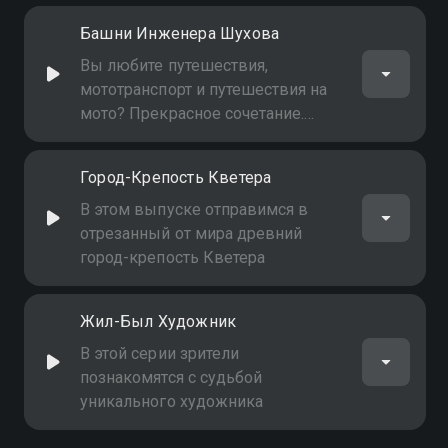
безопасно, постоянно расширяя
Башни Инженера Шухова
географию, увлекательно! В
выпуске - "Мокринский мост"
Вы любите путешествия,
мототранспорт и путешествия на
мото? Прекрасное сочетание.
Давайте путешествовать вместе -
безопасно, постоянно расширяя
Город-Крепость Кветера
географию, увлекательно! В
выпуске - "Башни инженера
В этом выпуске отправимся в
Шухова"
отрезанный от мира древний
город-крепость Кветера
Жил-Был Художник
В этой серии зрители
познакомятся с судьбой
уникального художника