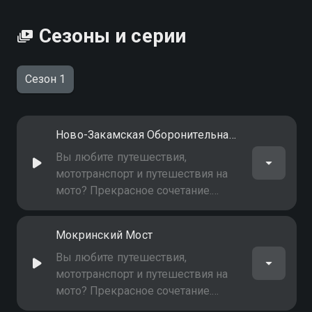
можете совершенно бесплатно в хорошем HD
качестве на Смотрёшке
Сезоны и серии
Сезон 1
Ново-Закамская Оборонительная Линия
Вы любите путешествия,
мототранспорт и путешествия на
мото? Прекрасное сочетание.
Давайте путешествовать вместе -
безопасно, постоянно расширяя
Мокринский Мост
географию, увлекательно! В
выпуске - "Ново-Закамская
Вы любите путешествия,
оборонительная линия"
мототранспорт и путешествия на
мото? Прекрасное сочетание.
Давайте путешествовать вместе -