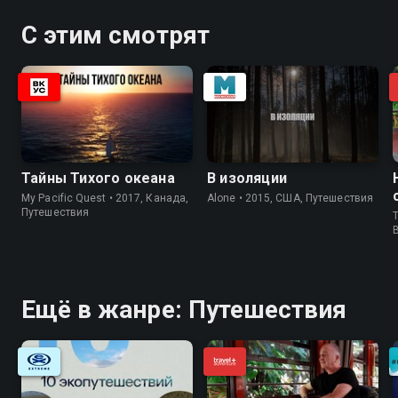
С этим смотрят
Тайны Тихого океана
В изоляции
My Pacific Quest • 2017, Канада,
Alone • 2015, США, Путешествия
Путешествия
T
Ещё в жанре: Путешествия