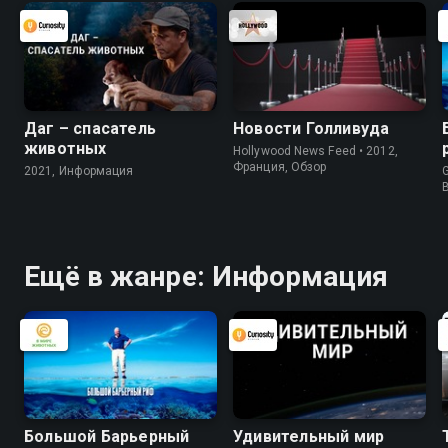
электротехнической выставке в
Чикаго получил золотую медаль
"За произведённую техническую
революцию"
Даг – спасатель
Новости Голливуда
животных
Hollywood News Feed • 2012,
Франция, Обзор
2021, Информация
G
Ещё в жанре: Информация
Большой Барьерный
Удивительный мир