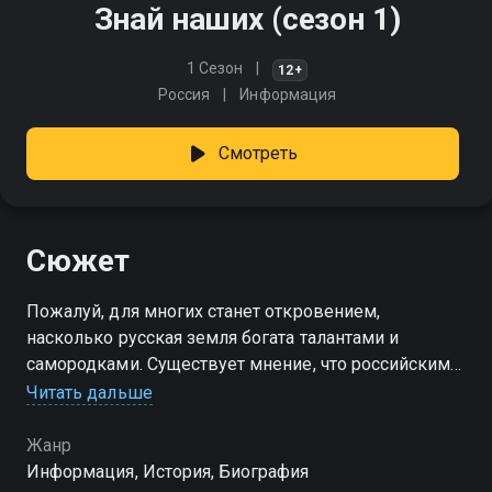
Знай наших (сезон 1)
1 Сезон
12+
Россия
Информация
Смотреть
Сюжет
Пожалуй, для многих станет откровением,
насколько русская земля богата талантами и
самородками. Существует мнение, что российским
изобретателям принадлежит треть всех
Читать дальше
изобретений
Жанр
Посмотреть онлайн 1 сезон сериала Знай наших вы
Информация, История, Биография