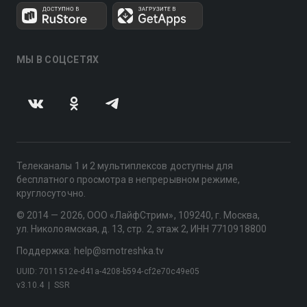
МЫ В СОЦСЕТЯХ
Телеканалы 1 и 2 мультиплексов доступны для
бесплатного просмотра в непрерывном режиме,
круглосуточно.
© 2014 — 2026, ООО «ЛайфСтрим», 109240, г. Москва,
ул. Николоямская, д. 13, стр. 2, этаж 2, ИНН 7710918800
Поддержка: help@smotreshka.tv
UUID: 7011512e-d41a-4208-b594-cf2e70c49e05
v3.10.4
|
SSR