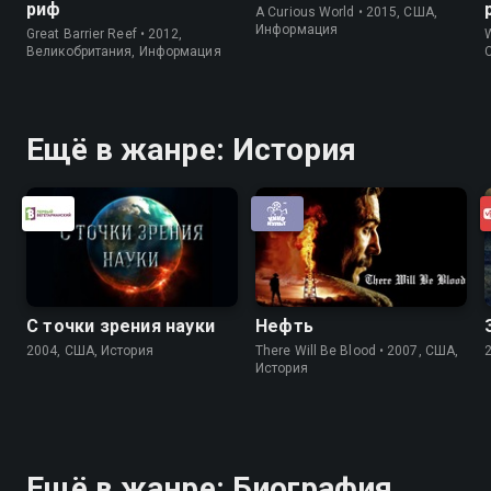
риф
A Curious World • 2015, США,
Информация
Great Barrier Reef • 2012,
W
Великобритания, Информация
Ещё в жанре: История
С точки зрения науки
Нефть
2004, США, История
There Will Be Blood • 2007, США,
История
Ещё в жанре: Биография