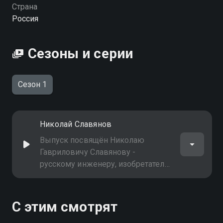
можете совершенно бесплатно в хорошем HD
Страна
качестве на Смотрёшке
Россия
Сезоны и серии
Сезон 1
Николай Славянов
Выпуск посвящён Николаю
Гавриловичу Славянову -
русскому инженеру, изобретателю
электрической дуговой сварки
металлов. Славянов сварил
восемь несплавляемых металлов
С этим смотрят
и сплавов, за что на всемирной