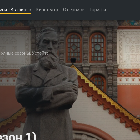
иси ТВ-эфиров
Кинотеатр
О сервисе
Тарифы
полные сезоны. Успейте
зон 1)