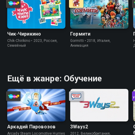
Чик-Чирикино
Гормити
Chik-Chirikino • 2023, Россия,
Gormitti • 2018, Италия,
H
Cемейный
Анимация
Ещё в жанре: Обучение
Аркадий Паровозов
3Ways2
Arcady Steam Locomotive Hurries
2012, Великобритания,