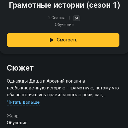
Грамотные истории (сезон 1)
2 Сезона
6+
Обучение
Смотреть
Сюжет
Однажды Даша и Арсений попали в
необыкновенную историю - грамотную, потому что
оба не отличались правильностью речи, как,
впрочем, многие из нас. Школьники чудесным
Читать дальше
образом оказались в телевизоре
Жанр
Посмотреть онлайн 1 сезон сериала Грамотные
Обучение