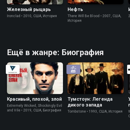
Железный рыцарь
Нефть
Ironclad • 2010, США, История
There Will Be Blood • 2007, США,
История
Ещё в жанре: Биография
Красивый, плохой, злой
Тумстоун: Легенда
дикого запада
Extremely Wicked, Shockingly Evil
and Vile • 2019, США, Биография
Tombstone • 1993, США, История
W