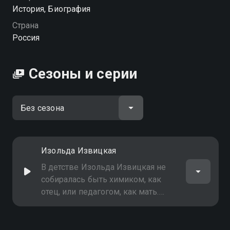
мирового кино вы можете совершенно бесплатно в
История, Биография
хорошем HD качестве на Смотрёшке
Страна
Россия
Сезоны и серии
Изольда Извицкая
В детстве Изольда Извицкая не
собиралась быть химиком, как
отец, или педагогом, как мать.
Девочка из провинциального
Дзержинска мечтала быть только
актрисой. Она убежала прямо с