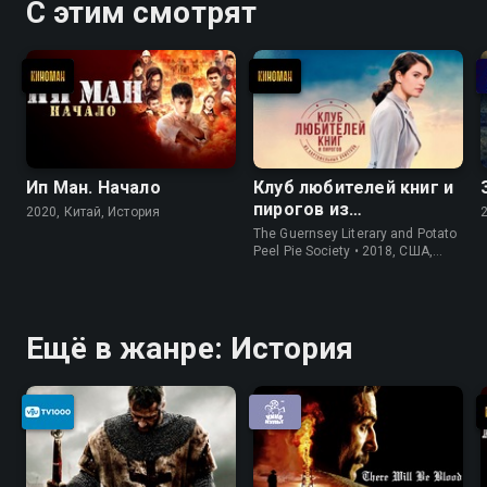
С этим смотрят
выпускного вечера в Москву, во
ВГИК. И как по волшебству,
первую значительную роль
сыграла еще во время учебы. Это
был фильм "Первый эшелон" о
комсомольцах-целинниках. К
Григорию Чухраю в картину
Ип Ман. Начало
Клуб любителей книг и
"Сорок первый" Извицкая попала
пирогов из
2020, Китай, История
картофельных
случайно - это еще один подарок
The Guernsey Literary and Potato
очистков
Peel Pie Society • 2018, США,
судьбы. На роль Марютки ее
История
порекомендовал Михаил
Калатозов, режиссер "Первого
эшелона"…
Ещё в жанре: История