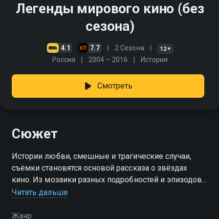
Легенды мирового кино (без
сезона)
4.1
7.7
2 Сезона
12+
Россия
2004 – 2016
История
Смотреть
Сюжет
Истории любви, смешные и трагические случаи,
съёмки становятся основой рассказа о звёздах
кино. Из мозаики разных подробностей и эпизодов
выстраивается легенда
Читать дальше
Посмотреть онлайн сезон сериала Легенды
Жанр