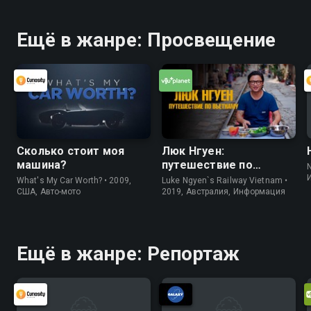
Ещё в жанре: Просвещение
Сколько стоит моя
Люк Нгуен:
машина?
путешествие по
Вьетнаму
What's My Car Worth? • 2009,
Luke Ngyen`s Railway Vietnam •
США, Авто-мото
2019, Австралия, Информация
Ещё в жанре: Репортаж