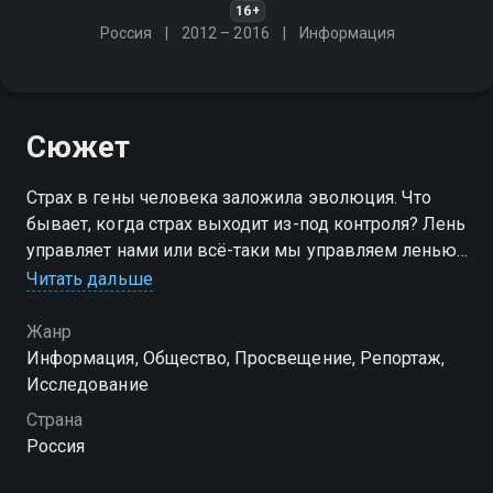
16+
Россия
2012 – 2016
Информация
Сюжет
Страх в гены человека заложила эволюция. Что
бывает, когда страх выходит из-под контроля? Лень
управляет нами или всё-таки мы управляем ленью?
Ответы на эти вопросы - в цикле передач о мире
Читать дальше
открытий в области науки и технологий
Жанр
Посмотреть онлайн 1 сезон сериала Основной
Информация, Общество, Просвещение, Репортаж,
элемент вы можете совершенно бесплатно в
Исследование
хорошем HD качестве на Смотрёшке
Страна
Россия