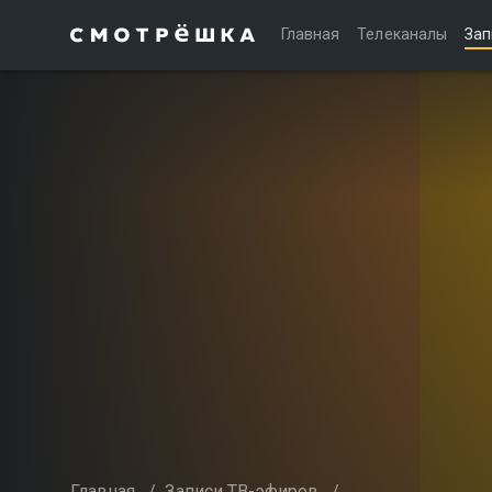
Главная
Телеканалы
Зап
Главная
/
Записи ТВ-эфиров
/