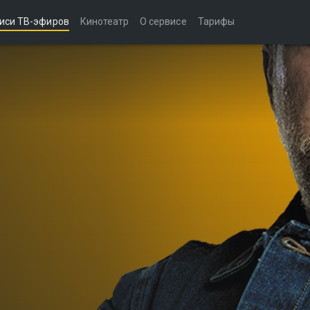
иси ТВ-эфиров
Кинотеатр
О сервисе
Тарифы