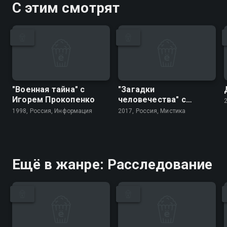
С этим смотрят
"Военная тайна" с
"Загадки
Игорем Прокопенко
человечества" с
Олегом Шишкиным
1998, Россия, Информация
2017, Россия, Мистика
Ещё в жанре: Расследование