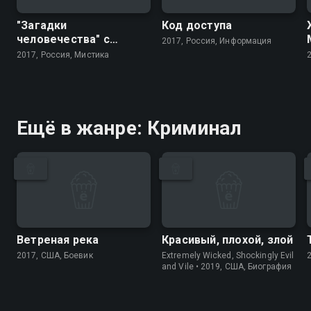
"Загадки
Код доступа
человечества" с
2017, Россия, Информация
Олегом Шишкиным
2017, Россия, Мистика
Ещё в жанре: Криминал
Ветреная река
Красивый, плохой, злой
2017, США, Боевик
Extremely Wicked, Shockingly Evil
and Vile • 2019, США, Биография