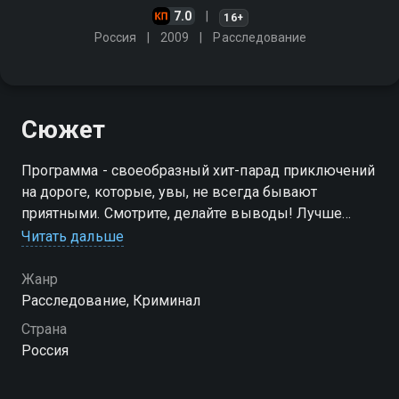
7.0
16+
Россия
2009
Расследование
Сюжет
Программа - своеобразный хит-парад приключений
на дороге, которые, увы, не всегда бывают
приятными. Смотрите, делайте выводы! Лучше
быть телезрителем, чем участником!
Читать дальше
Посмотреть онлайн 2025 сезон сериала Дорожные
Жанр
войны вы можете совершенно бесплатно в
Расследование, Криминал
хорошем HD качестве на Смотрёшке
Страна
Россия