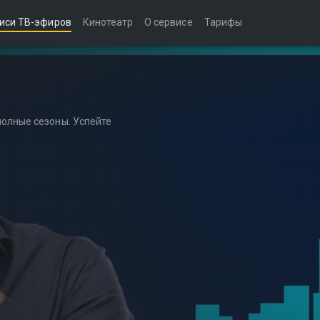
иси ТВ-эфиров
Кинотеатр
О сервисе
Тарифы
полные сезоны. Успейте