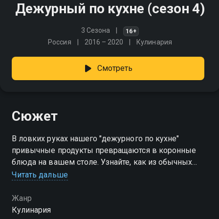
Дежурный по кухне (сезон 4)
3 Сезона
16+
Россия
2016 – 2020
Кулинария
Смотреть
Сюжет
В ловких руках нашего "дежурного по кухне"
привычные продукты превращаются в коронные
блюда на вашем столе. Узнайте, как из обычных
ингредиентов можно приготовить разнообразные
Читать дальше
завтраки, обеды и ужины. Теперь всё будет по-
другому
Жанр
Кулинария