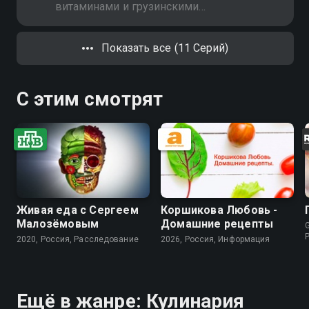
витаминами и грузинскими
традициями, именно оно является
любимой холодной закуской Ильи
Показать все (11 Серий)
Лазерсона
С этим смотрят
Живая еда с Сергеем
Коршикова Любовь -
Малозёмовым
Домашние рецепты
G
2020, Россия, Расследование
2026, Россия, Информация
Ещё в жанре: Кулинария