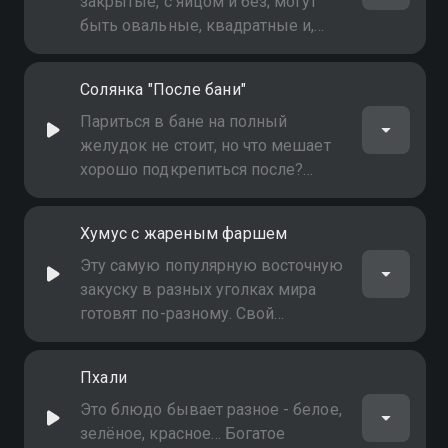
закрытые, с яйцом и без; могут
быть овальные, квадратные и,
конечно, круглые. Могут
выпекаться в духовке и жариться
Солянка "После бани"
на сковороде. Илья Лазерсон
уверен - это не просто лепёшка с
Париться в бане на полный
сыром, на самом деле всё
желудок не стоит, но что мешает
гораздо… вкуснее!
хорошо подкрепиться после?
Фирменная солянка от Ильи
Лазерсона - вкусно, сытно и,
Хумус с жареным фаршем
конечно, с "изюминкой"."
Эту самую популярную восточную
закуску в разных уголках мира
готовят по-разному. Свой
любимый вариант хумуса Илья
Лазерсон подсмотрел у своего
Пхали
давнего друга с Ближнего Востока
Это блюдо бывает разное - белое,
зелёное, красное… Богатое