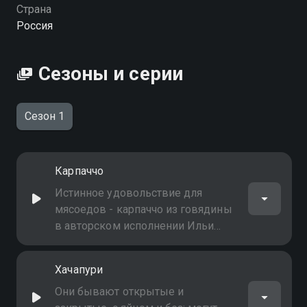
Страна
Россия
Сезоны и серии
Сезон 1
Карпаччо
Истинное удовольствие для
мясоедов - карпаччо из говядины
в авторском исполнении Ильи
Лазерсона: в коньячном маринаде
и с личным способом подачи
Хачапури
Они бывают открытые и