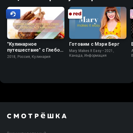
"Кулинарное
Готовим с Мэри Берг
путешествие" с Глебом
Mary Makes It Easy • 2021,
A
Астафьевым
Канада, Информация
2018, Россия, Кулинария