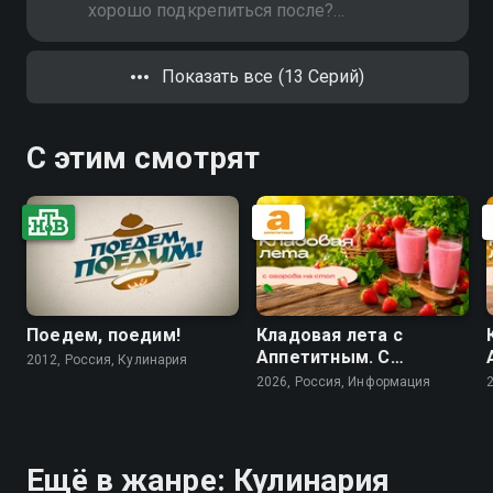
гораздо… вкуснее!
хорошо подкрепиться после?
Фирменная солянка от Ильи
Лазерсона - вкусно, сытно и,
Показать все (13 Серий)
конечно, с "изюминкой"."
С этим смотрят
Поедем, поедим!
Кладовая лета с
Аппетитным. С
2012, Россия, Кулинария
огорода - на стол
2026, Россия, Информация
Ещё в жанре: Кулинария