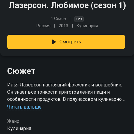
Лазерсон. Любимое (сезон 1)
1 Сезон
12+
Россия
2013
Кулинария
Смотреть
Сюжет
Илья Лазерсон настоящий фокусник и волшебник.
Он знает все тонкости приготовления пищи и
особенности продуктов. В получасовом кулинарном
шоу шеф-повар успевает приготовить несколько
Читать дальше
блюд, делясь не только рецептами, но и советами
Жанр
Посмотреть онлайн 1 сезон сериала Лазерсон.
Кулинария