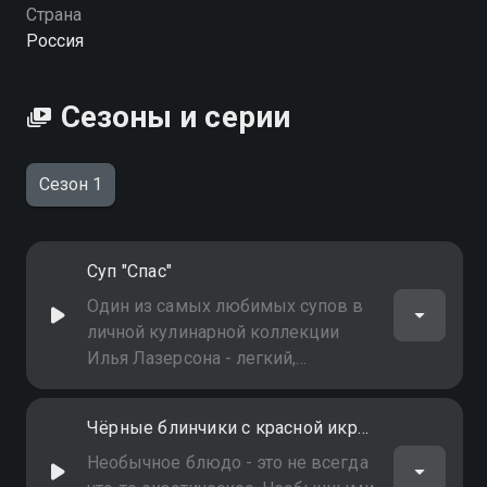
Любимое вы можете совершенно бесплатно в
Страна
хорошем HD качестве на Смотрёшке
Россия
Сезоны и серии
Сезон 1
Суп "Спас"
Один из самых любимых супов в
личной кулинарной коллекции
Илья Лазерсона - легкий,
освежающий и необычайно
вкусный. Кроме того, он может
Чёрные блинчики с красной икрой
подаваться в двух вариантах -
холодным и горячим
Необычное блюдо - это не всегда