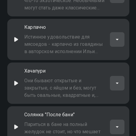
что-то экзотическое. Необычными
могут стать даже классические
блинчики, просто сделайте их
черными! Прекрасное сочетание
Карпаччо
не только цвета, но и вкуса!
Истинное удовольствие для
мясоедов - карпаччо из говядины
в авторском исполнении Ильи
Лазерсона: в коньячном маринаде
и с личным способом подачи
Хачапури
Они бывают открытые и
закрытые, с яйцом и без; могут
быть овальные, квадратные и,
конечно, круглые. Могут
выпекаться в духовке и жариться
Солянка "После бани"
на сковороде. Илья Лазерсон
уверен - это не просто лепёшка с
Париться в бане на полный
сыром, на самом деле всё
желудок не стоит, но что мешает