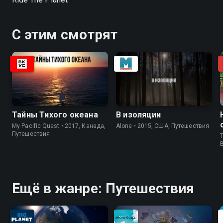
С этим смотрят
Тайны Тихого океана
В изоляции
My Pacific Quest • 2017, Канада,
Alone • 2015, США, Путешествия
Путешествия
T
Ещё в жанре: Путешествия