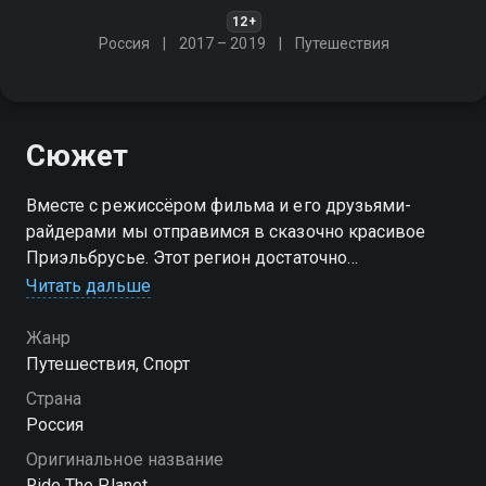
12+
Россия
2017 – 2019
Путешествия
Сюжет
Вместе с режиссёром фильма и его друзьями-
райдерами мы отправимся в сказочно красивое
Приэльбрусье. Этот регион достаточно
"раскатанный" для маунтибайков: южный склон
Читать дальше
Эльбруса и массив Чегет очень популярны среди
райдеров
Жанр
Путешествия, Спорт
Посмотреть онлайн 2 сезон сериала Прокатиться по
Страна
планете вы можете совершенно бесплатно в
Россия
хорошем HD качестве на Смотрёшке
Оригинальное название
Ride The Planet