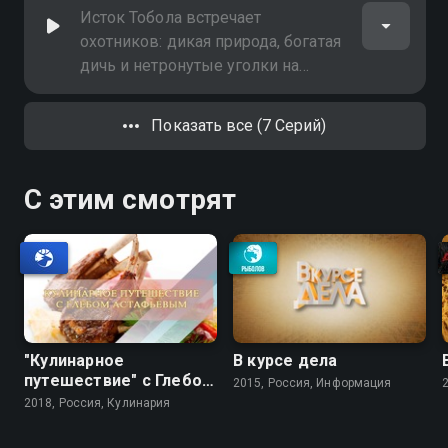
Исток Тобола встречает
охотников: дикая природа, богатая
дичь и нетронутые уголки на
границе двух частей света
Показать все (7 Серий)
С этим смотрят
"Кулинарное
В курсе дела
путешествие" с Глебом
2015, Россия, Информация
Астафьевым
2018, Россия, Кулинария