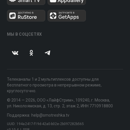
МЫ В СОЦСЕТЯХ
Телеканалы 1 и 2 мультиплексов доступны для
бесплатного просмотра в непрерывном режиме,
круглосуточно.
© 2014 — 2026, ООО «ЛайфСтрим», 109240, г. Москва,
ул. Николоямская, д. 13, стр. 2, этаж 2, ИНН 7710918800
Поддержка: help@smotreshka.tv
UUID: 194a2417-f19d-42a0-b02e-2b097282b565
v3.10.4
|
SSR