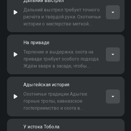
Дальний выстрел
организации каждого из этих
захватывающих приключений
Дальний выстрел требует точного
расчёта и твёрдой руки. Охотничьи
истории о мастерстве меткой
стрельбы и удаче на пределе
дистанции
На приваде
Терпение и выдержка: охота на
приваде требует особого подхода.
Ждём зверя в засаде, чтобы
сделать единственный верный
выстрел
Адыгейская история
Охотничьи традиции Адыгеи:
горные тропы, кавказское
гостеприимство и охота в
красивейших местах Северного
Кавказа
У истока Тобола