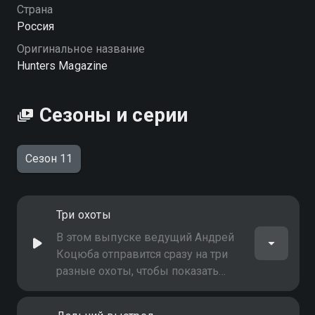
Посмотреть онлайн 11 сезон сериала Охотничьи
Страна
истории вы можете совершенно бесплатно в
Россия
хорошем HD качестве на Смотрёшке
Оригинальное название
Hunters Magazine
Сезоны и серии
Сезон 11
Три охоты
В этом выпуске ведущий Андрей
Коцюба отправится сразу на три
разные охоты, чтобы показать
разнообразие промыслов и
поделиться уникальным опытом