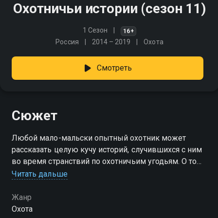
Охотничьи истории (сезон 11)
1 Сезон
16+
Россия
2014 – 2019
Охота
Смотреть
Сюжет
Любой мало-мальски опытный охотник может
рассказать целую кучу историй, случившихся с ним
во время странствий по охотничьим угодьям. О том,
как был добыт первый в жизни трофей, как
Читать дальше
пришлось половину ночи просидеть на вышке под
занудливый писк комаров
Жанр
Охота